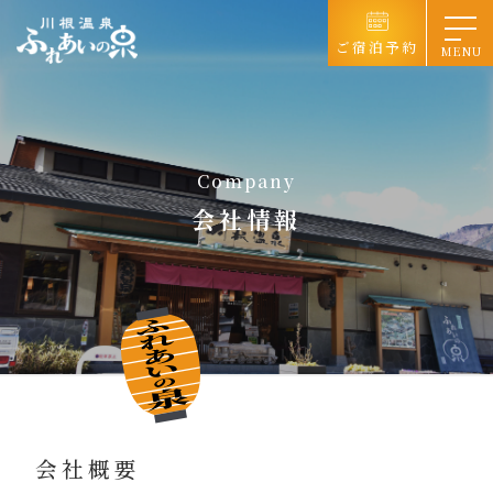
コ
ナ
ン
ビ
ご宿泊予約
テ
ゲ
ン
ー
ツ
シ
へ
ョ
ス
ン
キ
に
ッ
移
プ
動
会社情報
会社概要