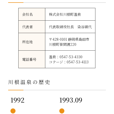
会社名
株式会社川根町温泉
代表者
代表取締役社長 染谷絹代
〒428-0101 静岡県島田市
所在地
川根町笹間渡220
温泉：0547-53-4330
電話番号
コテージ：0547-53-4113
川根温泉の歴史
1992
1993.09
1