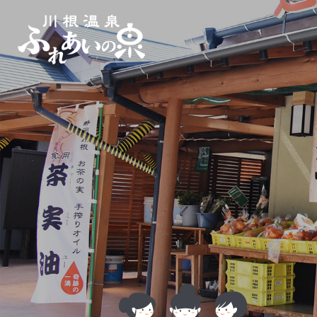
コ
ナ
ン
ビ
テ
ゲ
ン
ー
ツ
シ
へ
ョ
ス
ン
キ
に
ッ
移
プ
動