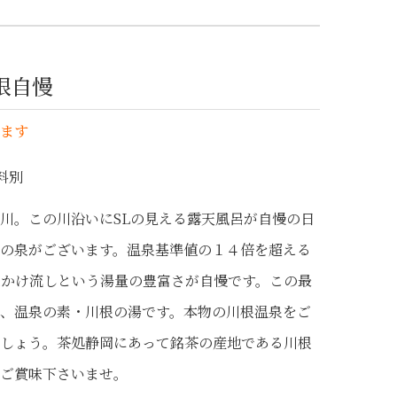
川根自慢
ます
料別
川。この川沿いにSLの見える露天風呂が自慢の日
の泉がございます。温泉基準値の１４倍を超える
かけ流しという湯量の豊富さが自慢です。この最
、温泉の素・川根の湯です。本物の川根温泉をご
しょう。茶処静岡にあって銘茶の産地である川根
ご賞味下さいませ。