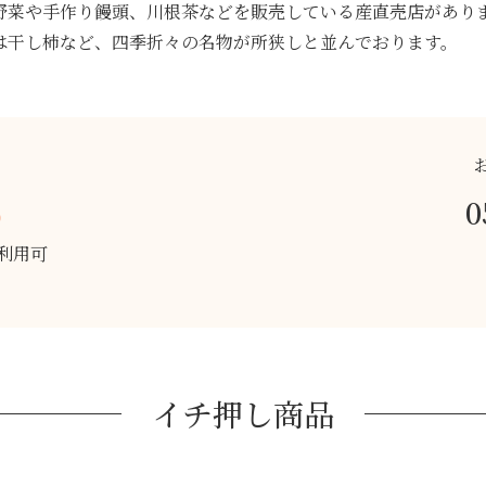
野菜や手作り饅頭、川根茶などを販売している産直売店があり
は干し柿など、四季折々の名物が所狭しと並んでおります。
0
0
利用可
イチ押し商品