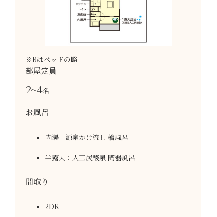
※Bはベッドの略
部屋定員
2~4
名
お風呂
内湯：源泉かけ流し 檜風呂
半露天：人工炭酸泉 陶器風呂
間取り
2DK