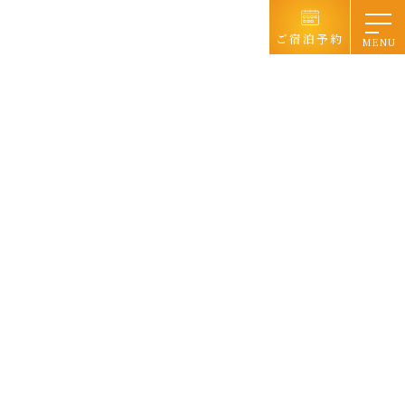
コ
ナ
ン
ビ
ご宿泊予約
テ
ゲ
ン
ー
ツ
シ
へ
ョ
ス
ン
キ
に
ッ
移
プ
動
宿泊コテージ
宿泊コテージ
宿泊コテージ配置図